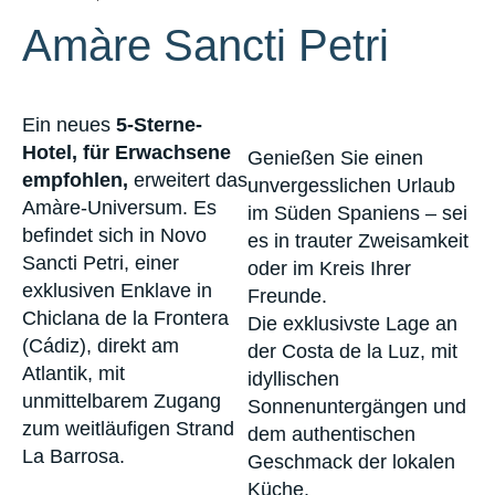
Amàre Sancti Petri
Ein neues
5-Sterne-
Hotel, für Erwachsene
Genießen Sie einen
empfohlen,
erweitert das
unvergesslichen Urlaub
Amàre-Universum. Es
im Süden Spaniens – sei
befindet sich in Novo
es in trauter Zweisamkeit
Sancti Petri, einer
oder im Kreis Ihrer
exklusiven Enklave in
Freunde.
Chiclana de la Frontera
Die exklusivste Lage an
(Cádiz), direkt am
der Costa de la Luz, mit
Atlantik, mit
idyllischen
unmittelbarem Zugang
Sonnenuntergängen und
zum weitläufigen Strand
dem authentischen
La Barrosa.
Geschmack der lokalen
Küche.