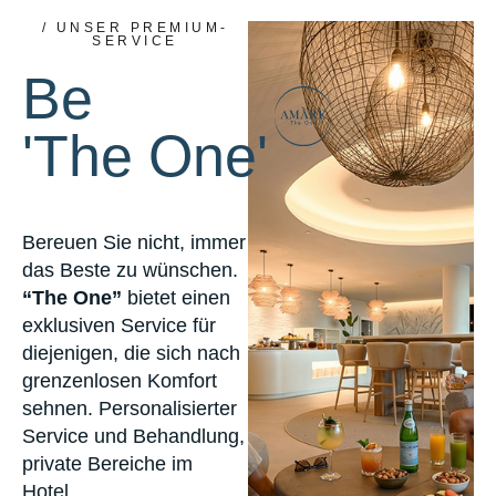
/ UNSER PREMIUM-
SERVICE
Be
'The One'
Bereuen Sie nicht, immer
das Beste zu wünschen.
“The One”
bietet einen
exklusiven Service für
diejenigen, die sich nach
grenzenlosen Komfort
sehnen. Personalisierter
Service und Behandlung,
private Bereiche im
Hotel,