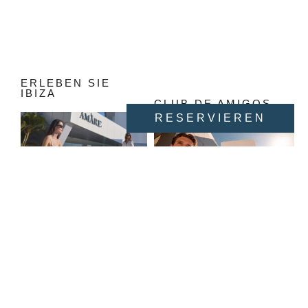
ERLEBEN SIE
ERLEBEN SIE
IBIZA
MARBELLA
CLUB DE AMIGOS
RESERVIEREN
Ein elegantes Hotel,
Ein einzigartiges,
empfohlen für
speziell für
Melden Sie sich bei
Erwachsene, wo Stil
Erwachsene
unserem Treueclub an
und Komfort auf den
empfohlenes Hotel
und genießen Sie