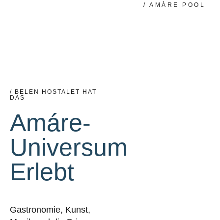
M
/ AMÀRE POOL
/ BELEN HOSTALET HAT
DAS
Amáre-
Universum
Erlebt
Gastronomie, Kunst,