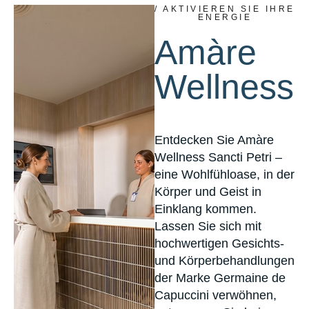
/ AKTIVIEREN SIE IHRE
ENERGIE
Amàre
Wellness
Entdecken Sie Amàre
Wellness Sancti Petri –
eine Wohlfühloase, in der
Körper und Geist in
Einklang kommen.
Lassen Sie sich mit
hochwertigen Gesichts-
und Körperbehandlungen
der Marke Germaine de
Capuccini verwöhnen,