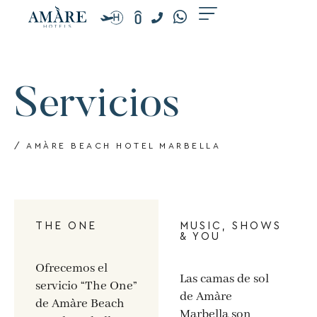
Ir
al
contenido
Servicios
/ AMÀRE BEACH HOTEL MARBELLA
THE ONE
MUSIC, SHOWS
& YOU
Ofrecemos el
Las camas de sol
servicio “The One”
de Amàre
de Amàre Beach
Marbella son