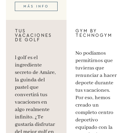
MÁS INFO
TUS
GYM BY
VACACIONES
TECHNOGYM
DE GOLF
No podíamos
l golf es el
permitirnos que
ingrediente
tuvieras que
secreto de Amàre,
renunciar a hacer
la guinda del
deporte durante
pastel que
tus vacaciones.
convertirá tus
Por eso, hemos
vacaciones en
creado un
algo realmente
completo centro
infinito. ¿Te
deportivo
gustaría disfrutar
equipado con la
del mejor golf en