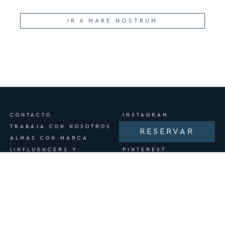
IR A MARE NOSTRUM
CONTACTO
INSTAGRAM
TRABAJA CON NOSOTROS
FACEBOOK
RESERVAR
ALMAS CON MARCA
YOUTUBE
IINFLUENCERS Y
PINTEREST
PRENSA
X
SALA DE PRENSA
SOUNDCLOUD
RSC Y PREMIOS