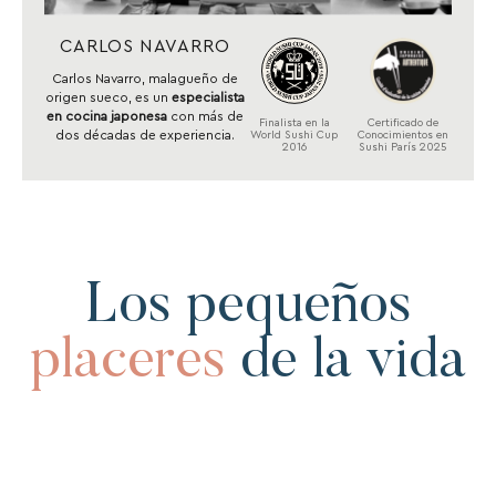
CARLOS NAVARRO
Carlos Navarro, malagueño de
origen sueco, es un
especialista
en cocina japonesa
con más de
Certificado de
Finalista en la
dos décadas de experiencia.
Conocimientos en
World Sushi Cup
Sushi París 2025
2016
Los pequeños
placeres
de la vida