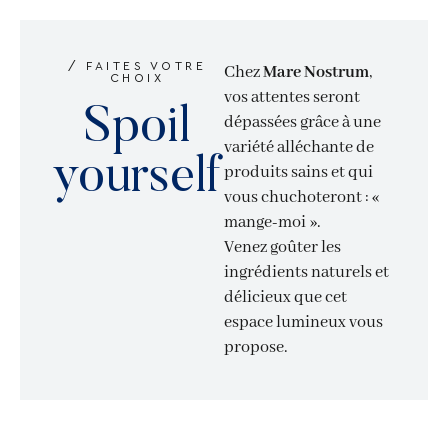
/ FAITES VOTRE
Chez
Mare Nostrum
,
CHOIX
vos attentes seront
Spoil
dépassées grâce à une
variété alléchante de
yourself
produits sains et qui
vous chuchoteront : «
mange-moi ».
Venez goûter les
ingrédients naturels et
délicieux que cet
espace lumineux vous
propose.