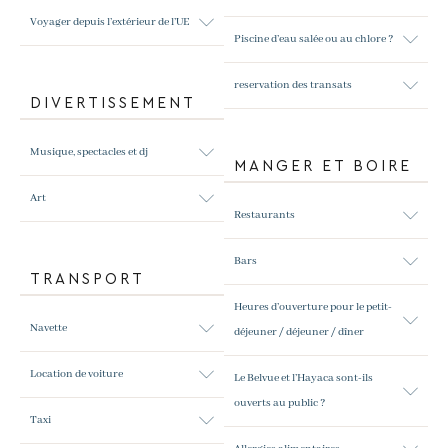
Voyager depuis l’extérieur de l’UE
Piscine d’eau salée ou au chlore ?
reservation des transats
DIVERTISSEMENT
Musique, spectacles et dj
MANGER ET BOIRE
Art
Restaurants
Bars
TRANSPORT
Heures d’ouverture pour le petit-
Navette
déjeuner / déjeuner / dîner
Location de voiture
Le Belvue et l’Hayaca sont-ils
ouverts au public ?
Taxi