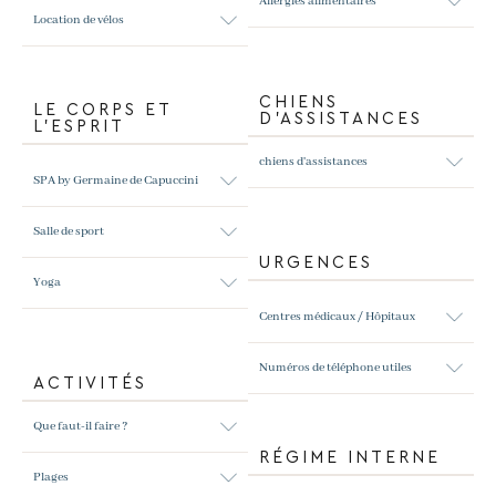
Allergies alimentaires
Location de vélos
CHIENS
LE CORPS ET
D’ASSISTANCES
L’ESPRIT
chiens d'assistances
SPA by Germaine de Capuccini
Salle de sport
URGENCES
Yoga
Centres médicaux / Hôpitaux
Numéros de téléphone utiles
ACTIVITÉS
Que faut-il faire ?
RÉGIME INTERNE
Plages