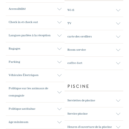
Accessibilité
Wi-fi
Check in et check out
TV
Langues parlées à la réception
carte des oreillers
Bagages
Room service
Parking
coffre-fort
Véhicules Électriques
PISCINE
Politique sur les animaux de
compagnie
Serviettes de piscine
Politique antitabac
Service piscine
âge minimum
Heures d’ouverture de la piscine