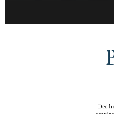
Des
h