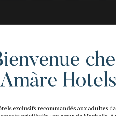
Bienvenue che
Amàre Hotel
ôtels exclusifs recommandés aux adultes
da