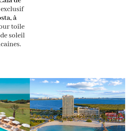
Cala de
 exclusif
sta, à
our toile
de soleil
icaines.