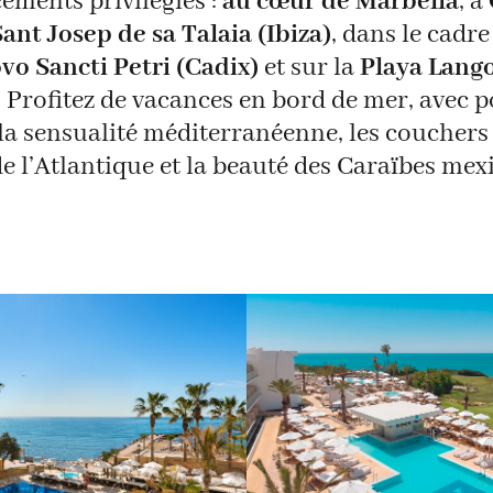
ements privilégiés :
au cœur de Marbella
, à
Sant Josep de sa Talaia (Ibiza)
, dans le cadre
vo Sancti Petri (Cadix)
et sur la
Playa Lango
. Profitez de vacances en bord de mer, avec p
la sensualité méditerranéenne, les couchers 
e l’Atlantique et la beauté des Caraïbes mex