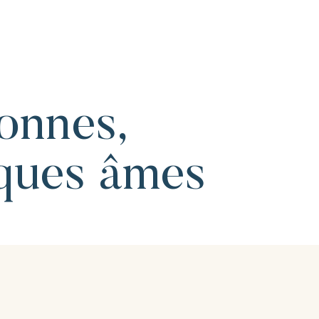
onnes,
ques âmes