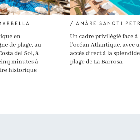
/ AMÀRE SANCTI PETR
MARBELLA
Un cadre privilégié face à
nique en
l’océan Atlantique, avec 
gne de plage, au
accès direct à la splendide
osta del Sol, à
plage de La Barrosa.
cinq minutes à
tre historique
.